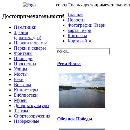
город Тверь - достопримечательност
Главная
Достопримечательности
Новости
Фотографии Твери
Памятники
карта Твери
Здания
Контакты
(архитектура)
Карта сайта
Церкви и храмы
Парки и скверы
Фонтаны
Площади
Река Волга
Проспекты
Улицы
Мосты
Реки
Вокзалы
Кинотеатры
Библиотеки
Музеи
Дворцы культуры
Театры
Спортсооружения
Обелиск Победы
Набережные