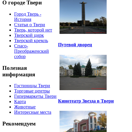
О городе Твери
Город Тверь -
История
Статьи о Твери
Тверь, которой нет
Тверской цирк
Тверской кремль
Путевой дворец
Спасо-
Преображенский
собор
Полезная
информация
Гостиницы Твери
Торговые центры
Гипермаркеты Твери
Кинотеатр Звезда в Твери
Карта
Животные
Интересные места
Рекомендуем