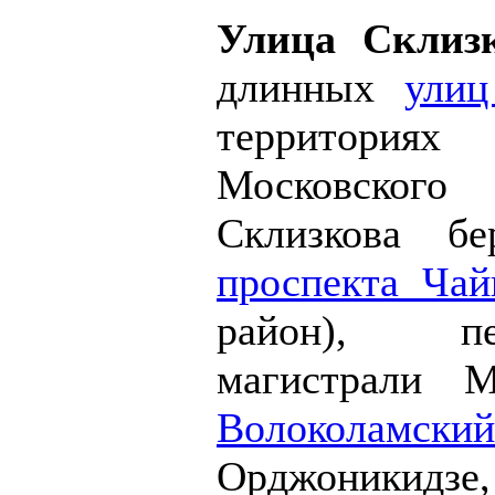
Улица Склиз
длинных
улиц
территория
Московског
Склизкова б
проспекта Чай
район), пе
магистрали М
Волоколамски
Орджоникидз