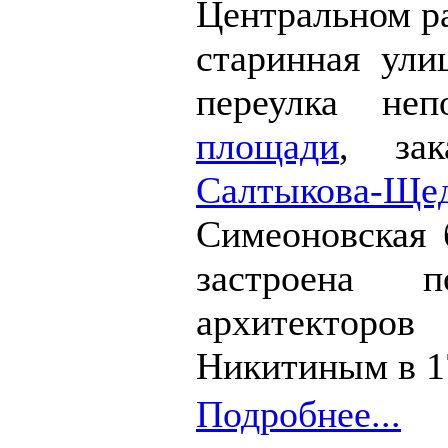
Центральном р
старинная ули
переулка не
площади
, за
Салтыкова-Ще
Симеоновская 
застроена 
архитекторо
Никитиным в 17
Подробнее...