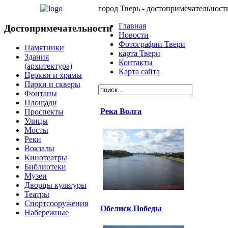
город Тверь - достопримечательност
Главная
Достопримечательности
Новости
Фотографии Твери
Памятники
карта Твери
Здания
Контакты
(архитектура)
Карта сайта
Церкви и храмы
Парки и скверы
Фонтаны
Площади
Река Волга
Проспекты
Улицы
Мосты
Реки
Вокзалы
Кинотеатры
Библиотеки
Музеи
Дворцы культуры
Театры
Спортсооружения
Обелиск Победы
Набережные