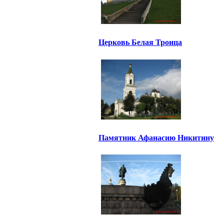
Церковь Белая Троица
Памятник Афанасию Никитину